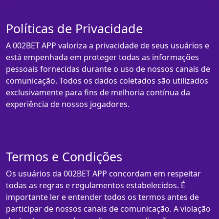
Políticas de Privacidade
A 002BET APP valoriza a privacidade de seus usuários e
está empenhada em proteger todas as informações
pessoais fornecidas durante o uso de nossos canais de
comunicação. Todos os dados coletados são utilizados
exclusivamente para fins de melhoria contínua da
experiência de nossos jogadores.
Termos e Condições
Os usuários da 002BET APP concordam em respeitar
todas as regras e regulamentos estabelecidos. É
importante ler e entender todos os termos antes de
participar de nossos canais de comunicação. A violação