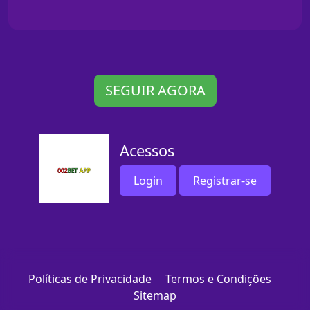
SEGUIR AGORA
Acessos
Login
Registrar-se
Políticas de Privacidade
Termos e Condições
Sitemap