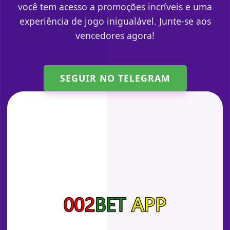
você tem acesso a promoções incríveis e uma
experiência de jogo inigualável. Junte-se aos
vencedores agora!
SEGUIR NO TELEGRAM