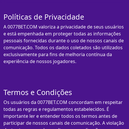
Políticas de Privacidade
A 0077BET.COM valoriza a privacidade de seus usuários
e está empenhada em proteger todas as informações
pessoais fornecidas durante o uso de nossos canais de
comunicação. Todos os dados coletados são utilizados
exclusivamente para fins de melhoria contínua da
experiência de nossos jogadores.
Termos e Condições
Os usuários da 0077BET.COM concordam em respeitar
todas as regras e regulamentos estabelecidos. É
importante ler e entender todos os termos antes de
participar de nossos canais de comunicação. A violação