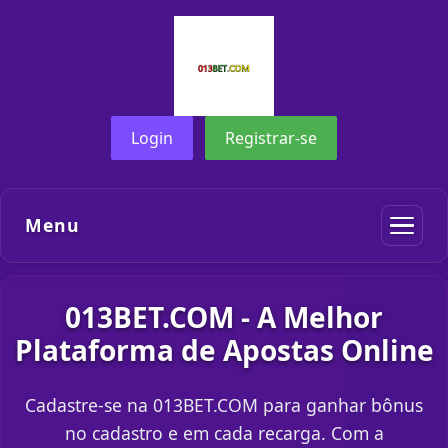
Login
Registrar-se
Menu
013BET.COM - A Melhor
Plataforma de Apostas Online
Cadastre-se na 013BET.COM para ganhar bônus
no cadastro e em cada recarga. Com a