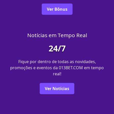
Ver Bônus
Notícias em Tempo Real
24/7
Fique por dentro de todas as novidades,
promoções e eventos da 013BET.COM em tempo
real!
Ver Notícias