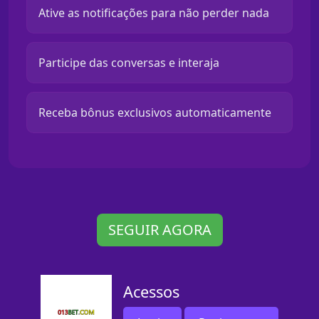
Ative as notificações para não perder nada
Participe das conversas e interaja
Receba bônus exclusivos automaticamente
SEGUIR AGORA
Acessos