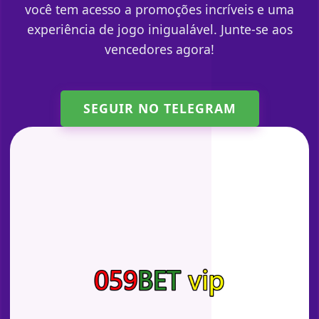
você tem acesso a promoções incríveis e uma
experiência de jogo inigualável. Junte-se aos
vencedores agora!
SEGUIR NO TELEGRAM