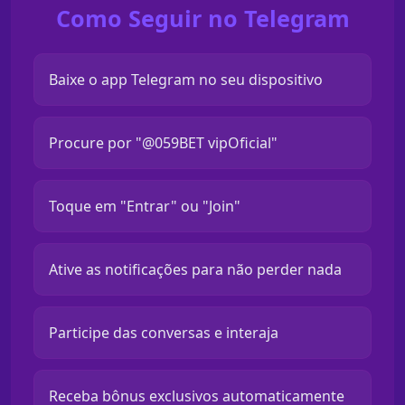
Como Seguir no Telegram
Baixe o app Telegram no seu dispositivo
Procure por "@059BET vipOficial"
Toque em "Entrar" ou "Join"
Ative as notificações para não perder nada
Participe das conversas e interaja
Receba bônus exclusivos automaticamente