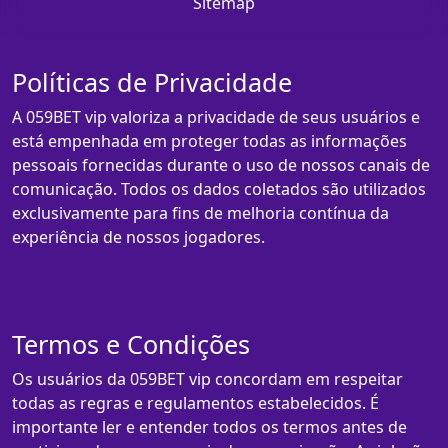
Sitemap
Políticas de Privacidade
A 059BET vip valoriza a privacidade de seus usuários e
está empenhada em proteger todas as informações
pessoais fornecidas durante o uso de nossos canais de
comunicação. Todos os dados coletados são utilizados
exclusivamente para fins de melhoria contínua da
experiência de nossos jogadores.
Termos e Condições
Os usuários da 059BET vip concordam em respeitar
todas as regras e regulamentos estabelecidos. É
importante ler e entender todos os termos antes de