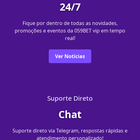
24/7
Fique por dentro de todas as novidades,
promoções e eventos da 059BET vip em tempo
real!
Ver Notícias
Suporte Direto
Chat
Suporte direto via Telegram, respostas rápidas e
atendimento personalizado!