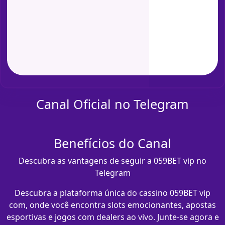
Canal Oficial no Telegram
Benefícios do Canal
Descubra as vantagens de seguir a 059BET vip no
Telegram
Descubra a plataforma única do cassino 059BET vip
com, onde você encontra slots emocionantes, apostas
esportivas e jogos com dealers ao vivo. Junte-se agora e