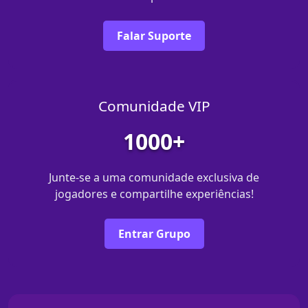
Falar Suporte
Comunidade VIP
1000+
Junte-se a uma comunidade exclusiva de
jogadores e compartilhe experiências!
Entrar Grupo