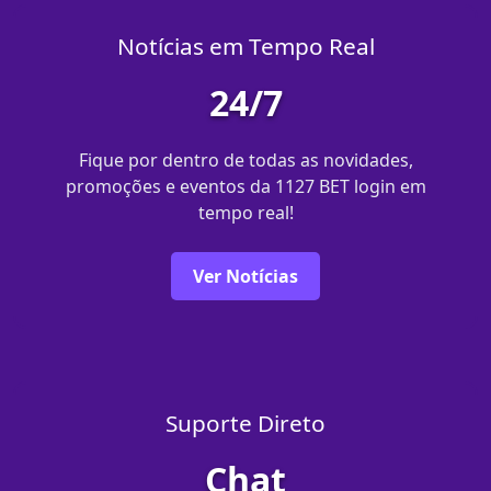
Notícias em Tempo Real
24/7
Fique por dentro de todas as novidades,
promoções e eventos da 1127 BET login em
tempo real!
Ver Notícias
Suporte Direto
Chat