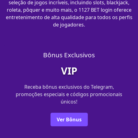
seleção de jogos incríveis, incluindo slots, blackjack,
roleta, pôquer e muito mais, o 1127 BET login oferece
entretenimento de alta qualidade para todos os perfis
de jogadores.
Bônus Exclusivos
VIP
Receba bônus exclusivos do Telegram,
promoções especiais e códigos promocionais
únicos!
Ver Bônus