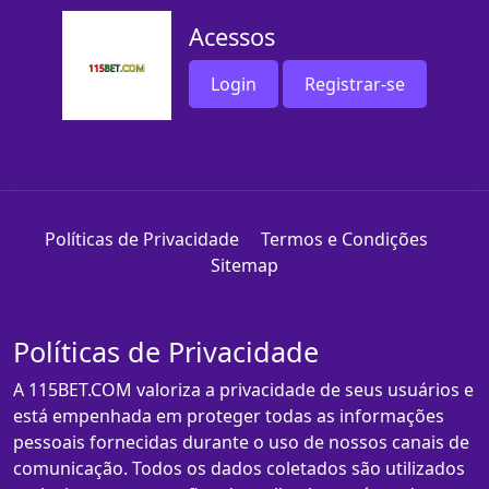
Acessos
Login
Registrar-se
Políticas de Privacidade
Termos e Condições
Sitemap
Políticas de Privacidade
A 115BET.COM valoriza a privacidade de seus usuários e
está empenhada em proteger todas as informações
pessoais fornecidas durante o uso de nossos canais de
comunicação. Todos os dados coletados são utilizados