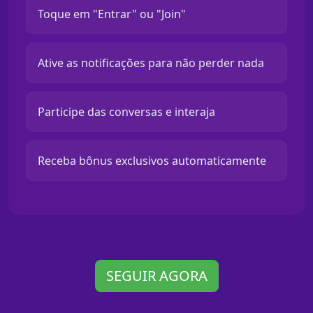
Toque em "Entrar" ou "Join"
Ative as notificações para não perder nada
Participe das conversas e interaja
Receba bônus exclusivos automaticamente
SEGUIR AGORA