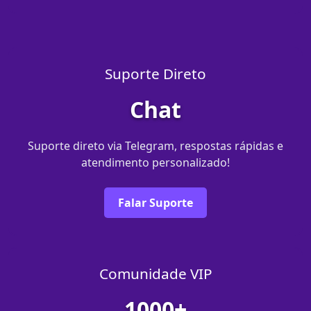
Suporte Direto
Chat
Suporte direto via Telegram, respostas rápidas e
atendimento personalizado!
Falar Suporte
Comunidade VIP
1000+