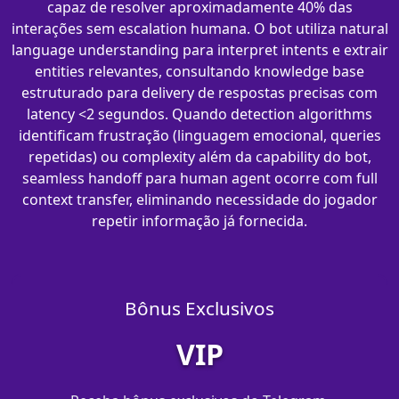
capaz de resolver aproximadamente 40% das
interações sem escalation humana. O bot utiliza natural
language understanding para interpret intents e extrair
entities relevantes, consultando knowledge base
estruturado para delivery de respostas precisas com
latency <2 segundos. Quando detection algorithms
identificam frustração (linguagem emocional, queries
repetidas) ou complexity além da capability do bot,
seamless handoff para human agent ocorre com full
context transfer, eliminando necessidade do jogador
repetir informação já fornecida.
Bônus Exclusivos
VIP