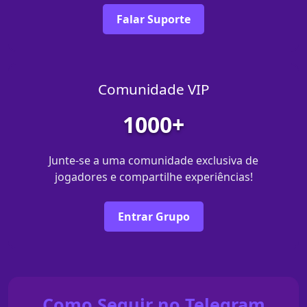
Falar Suporte
Comunidade VIP
1000+
Junte-se a uma comunidade exclusiva de
jogadores e compartilhe experiências!
Entrar Grupo
Como Seguir no Telegram