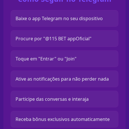
Baixe o app Telegram no seu dispositivo
Procure por "@115 BET appOficial"
Toque em "Entrar" ou "Join"
Ative as notificações para não perder nada
Participe das conversas e interaja
Receba bônus exclusivos automaticamente