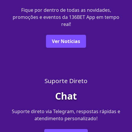
Fique por dentro de todas as novidades,
promoções e eventos da 136BET App em tempo
real!
Ver Notícias
Suporte Direto
Chat
Suporte direto via Telegram, respostas rápidas e
atendimento personalizado!