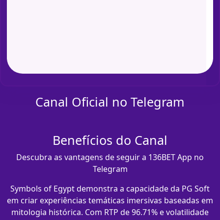
Canal Oficial no Telegram
Benefícios do Canal
Descubra as vantagens de seguir a 136BET App no
Telegram
Symbols of Egypt demonstra a capacidade da PG Soft
em criar experiências temáticas imersivas baseadas em
mitologia histórica. Com RTP de 96.71% e volatilidade