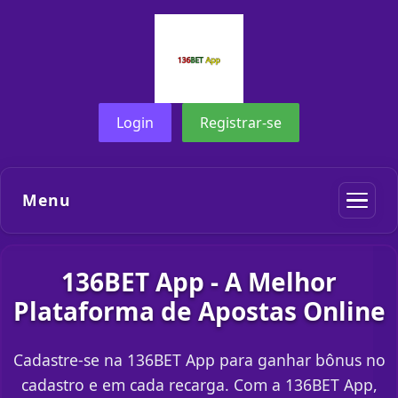
Login
Registrar-se
Menu
136BET App - A Melhor
Plataforma de Apostas Online
Cadastre-se na 136BET App para ganhar bônus no
cadastro e em cada recarga. Com a 136BET App,