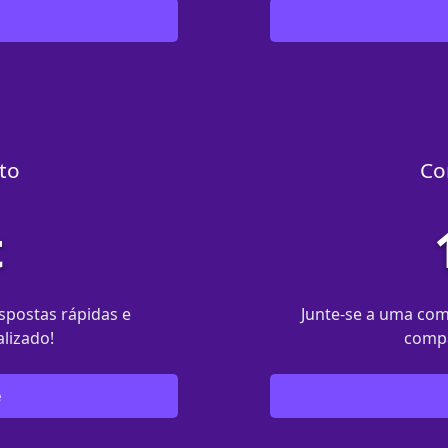
to
Co
t
espostas rápidas e
Junte-se a uma com
lizado!
compa
e