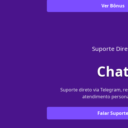
Ver Bônus
Suporte Dire
Cha
Suporte direto via Telegram, r
atendimento persona
Falar Suport