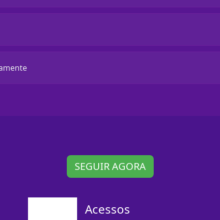
camente
SEGUIR AGORA
Acessos