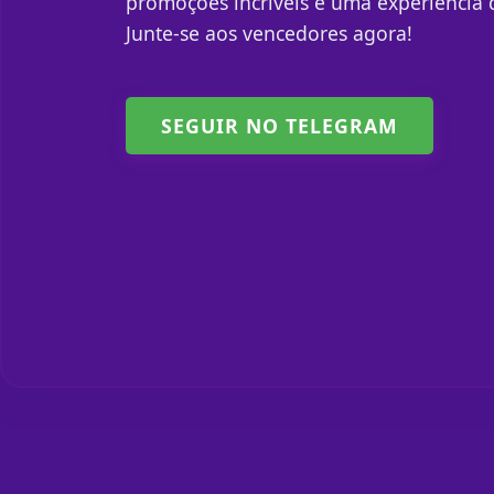
promoções incríveis e uma experiência d
Junte-se aos vencedores agora!
SEGUIR NO TELEGRAM