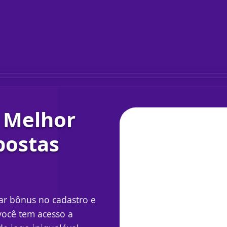
A Melhor
postas
ar bônus no cadastro e
você tem acesso a