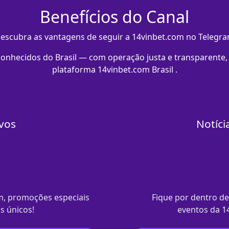
Benefícios do Canal
escubra as vantagens de seguir a 14vinbet.com no Telegr
onhecidos do Brasil — com operação justa e transparente,
plataforma 14vinbet.com Brasil .
vos
Notíci
m, promoções especiais
Fique por dentro d
s únicos!
eventos da 1