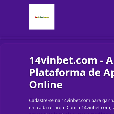
14vinbet.com - 
Plataforma de A
Online
Cadastre-se na 14vinbet.com para ganh
em cada recarga. Com a 14vinbet.com, 