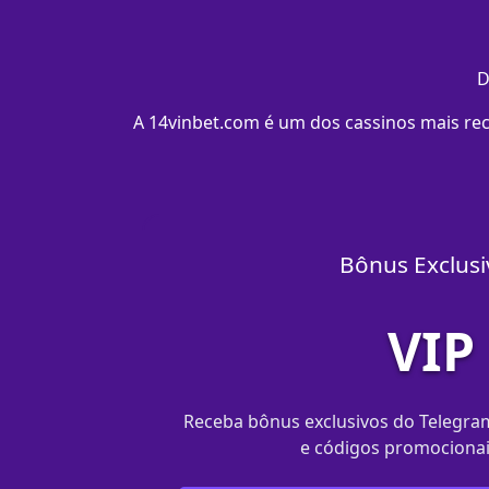
D
A 14vinbet.com é um dos cassinos mais rec
Bônus Exclusi
VIP
Receba bônus exclusivos do Telegra
e códigos promocionai