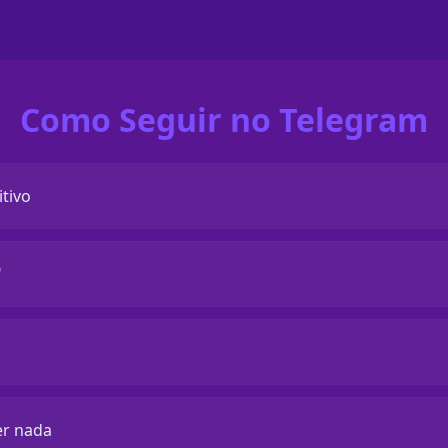
Como Seguir no Telegram
tivo
"
er nada