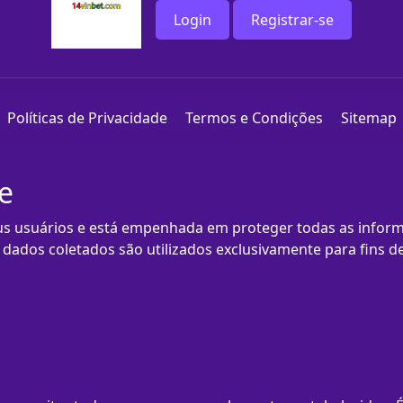
Login
Registrar-se
Políticas de Privacidade
Termos e Condições
Sitemap
de
eus usuários e está empenhada em proteger todas as infor
dados coletados são utilizados exclusivamente para fins d