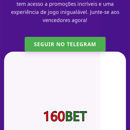
tem acesso a promoções incríveis e uma
experiência de jogo inigualável. Junte-se aos
vencedores agora!
SEGUIR NO TELEGRAM