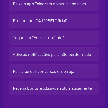
Baixe o app Telegram no seu dispositivo
Procure por "@160BETOficial"
Toque em "Entrar" ou "Join"
Ative as notificações para não perder nada
Participe das conversas e interaja
Receba bônus exclusivos automaticamente