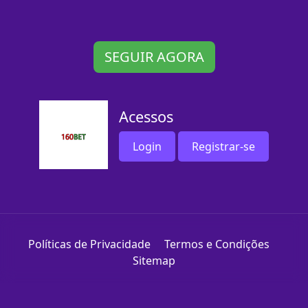
SEGUIR AGORA
Acessos
Login
Registrar-se
Políticas de Privacidade
Termos e Condições
Sitemap