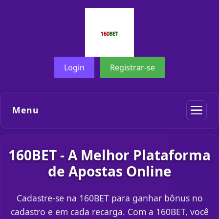
Login
Registrar-se
Menu
160BET - A Melhor Plataforma
de Apostas Online
Cadastre-se na 160BET para ganhar bônus no
cadastro e em cada recarga. Com a 160BET, você