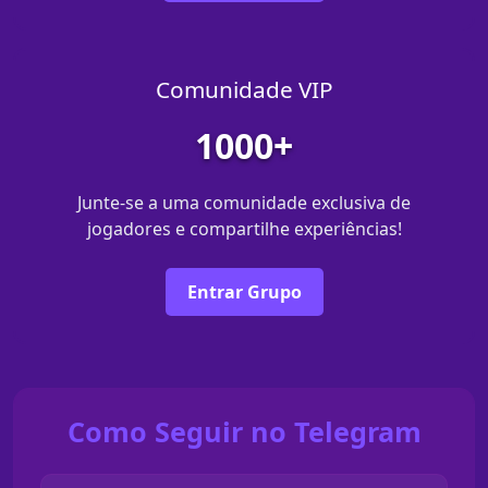
Comunidade VIP
1000+
Junte-se a uma comunidade exclusiva de
jogadores e compartilhe experiências!
Entrar Grupo
Como Seguir no Telegram