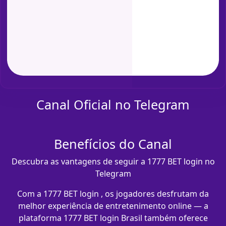
Canal Oficial no Telegram
Benefícios do Canal
Descubra as vantagens de seguir a 1777 BET login no
Telegram
Com a 1777 BET login , os jogadores desfrutam da
melhor experiência de entretenimento online — a
plataforma 1777 BET login Brasil também oferece