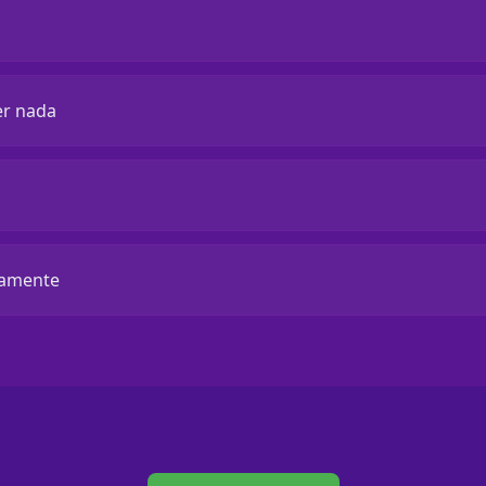
er nada
camente