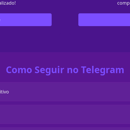
lizado!
compa
e
Como Seguir no Telegram
tivo