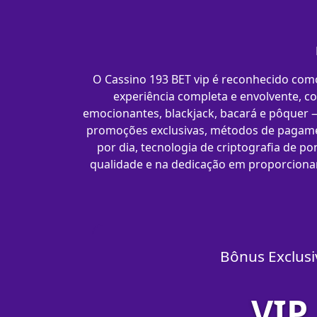
O Cassino 193 BET vip é reconhecido com
experiência completa e envolvente, c
emocionantes, blackjack, bacará e pôquer —
promoções exclusivas, métodos de pagamen
por dia, tecnologia de criptografia de p
qualidade e na dedicação em proporciona
Bônus Exclusi
VIP