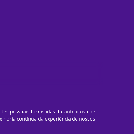
ções pessoais fornecidas durante o uso de
elhoria contínua da experiência de nossos