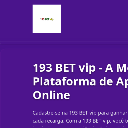
193 BET vip - A 
Plataforma de A
Online
Cadastre-se na 193 BET vip para ganha
cada recarga. Com a 193 BET vip, você