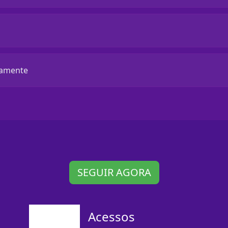
camente
SEGUIR AGORA
Acessos