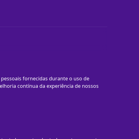
 pessoais fornecidas durante o uso de
elhoria contínua da experiência de nossos