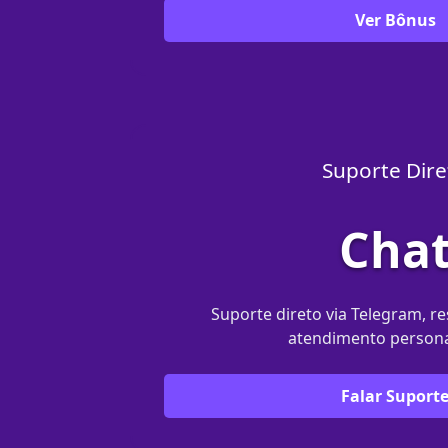
Ver Bônus
Suporte Dire
Cha
Suporte direto via Telegram, r
atendimento persona
Falar Suport