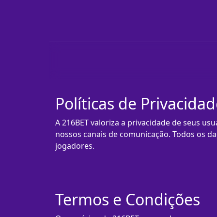
Políticas de Privacida
A 216BET valoriza a privacidade de seus us
nossos canais de comunicação. Todos os dad
jogadores.
Termos e Condições