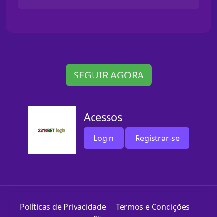
SEGUIR AGORA
Acessos
Login
Registrar-se
Políticas de Privacidade
Termos e Condições