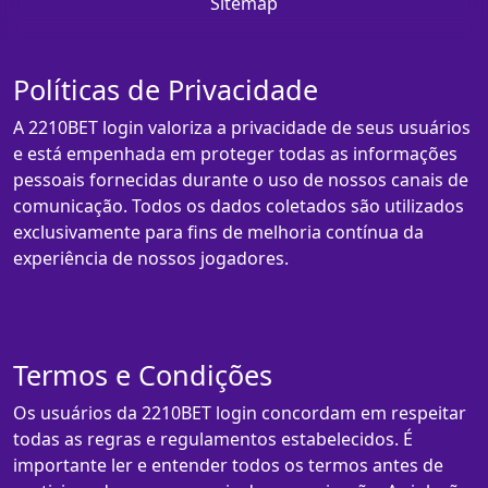
Sitemap
Políticas de Privacidade
A 2210BET login valoriza a privacidade de seus usuários
e está empenhada em proteger todas as informações
pessoais fornecidas durante o uso de nossos canais de
comunicação. Todos os dados coletados são utilizados
exclusivamente para fins de melhoria contínua da
experiência de nossos jogadores.
Termos e Condições
Os usuários da 2210BET login concordam em respeitar
todas as regras e regulamentos estabelecidos. É
importante ler e entender todos os termos antes de