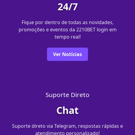
24/7
Fique por dentro de todas as novidades,
promoções e eventos da 2210BET login em
tempo real!
Ver Notícias
Suporte Direto
Chat
Suporte direto via Telegram, respostas rápidas e
atendimento personalizado!