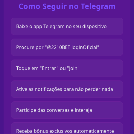
Como Seguir no Telegram
Baixe o app Telegram no seu dispositivo
Procure por "@2210BET loginOficial"
Toque em "Entrar" ou "Join"
Ative as notificações para não perder nada
Participe das conversas e interaja
Receba bônus exclusivos automaticamente