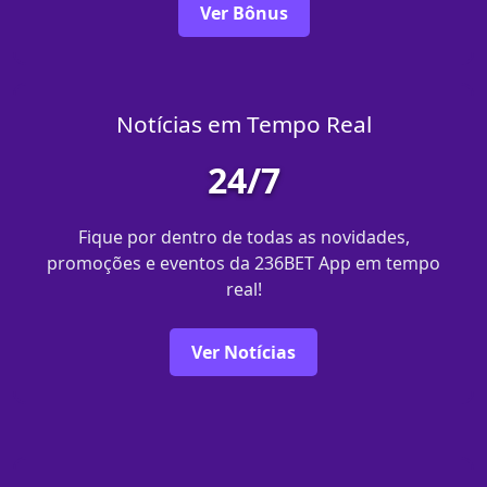
Ver Bônus
Notícias em Tempo Real
24/7
Fique por dentro de todas as novidades,
promoções e eventos da 236BET App em tempo
real!
Ver Notícias