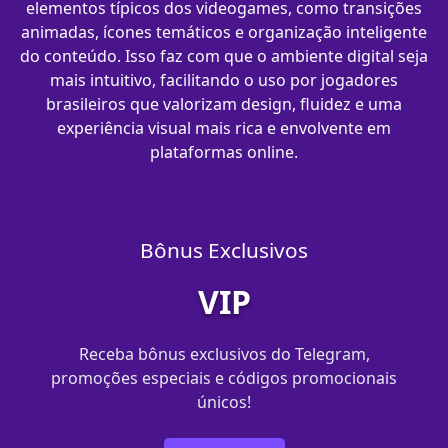
elementos típicos dos videogames, como transições
animadas, ícones temáticos e organização inteligente
do conteúdo. Isso faz com que o ambiente digital seja
mais intuitivo, facilitando o uso por jogadores
brasileiros que valorizam design, fluidez e uma
experiência visual mais rica e envolvente em
plataformas online.
Bônus Exclusivos
VIP
Receba bônus exclusivos do Telegram,
promoções especiais e códigos promocionais
únicos!