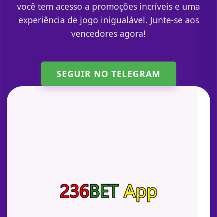
você tem acesso a promoções incríveis e uma
experiência de jogo inigualável. Junte-se aos
vencedores agora!
SEGUIR NO TELEGRAM