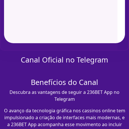
Canal Oficial no Telegram
Benefícios do Canal
Descubra as vantagens de seguir a 236BET App no
Telegram
O avanço da tecnologia gráfica nos cassinos online tem
impulsionado a criação de interfaces mais modernas, e
a 236BET App acompanha esse movimento ao incluir