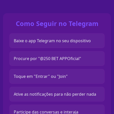
Como Seguir no Telegram
Baixe o app Telegram no seu dispositivo
Procure por "@250 BET APPOficial"
Toque em "Entrar" ou "Join"
Ative as notificações para não perder nada
Participe das conversas e interaja