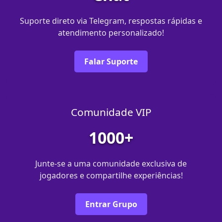
Suporte direto via Telegram, respostas rápidas e
atendimento personalizado!
Falar Suporte
Comunidade VIP
1000+
Junte-se a uma comunidade exclusiva de
jogadores e compartilhe experiências!
Entrar Grupo