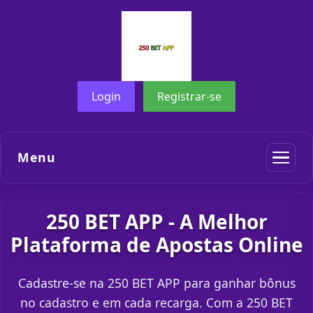
Login
Registrar-se
Menu
250 BET APP - A Melhor
Plataforma de Apostas Online
Cadastre-se na 250 BET APP para ganhar bônus
no cadastro e em cada recarga. Com a 250 BET