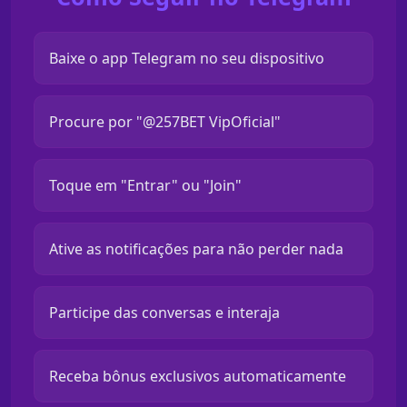
Baixe o app Telegram no seu dispositivo
Procure por "@257BET VipOficial"
Toque em "Entrar" ou "Join"
Ative as notificações para não perder nada
Participe das conversas e interaja
Receba bônus exclusivos automaticamente