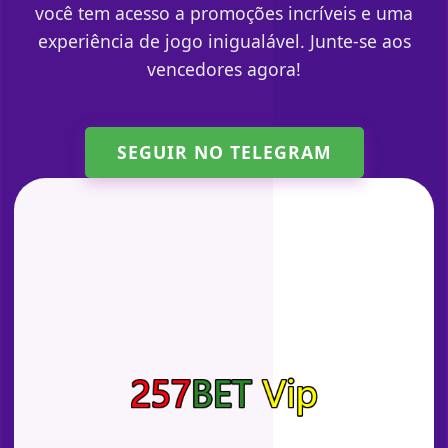
você tem acesso a promoções incríveis e uma
experiência de jogo inigualável. Junte-se aos
vencedores agora!
SEGUIR NO TELEGRAM