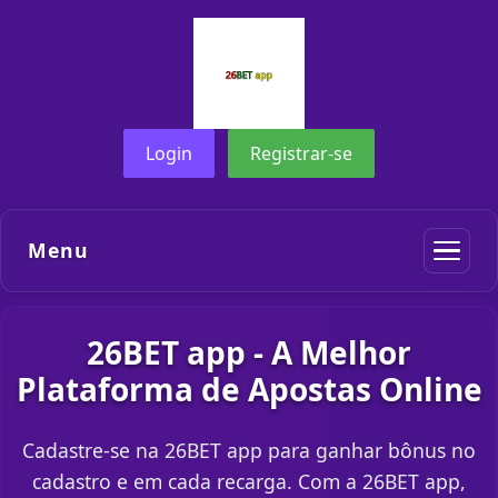
Login
Registrar-se
Menu
26BET app - A Melhor
Plataforma de Apostas Online
Cadastre-se na 26BET app para ganhar bônus no
cadastro e em cada recarga. Com a 26BET app,