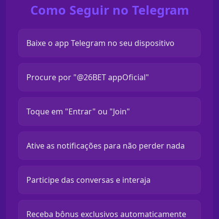
Como Seguir no Telegram
Baixe o app Telegram no seu dispositivo
Procure por "@26BET appOficial"
Toque em "Entrar" ou "Join"
Ative as notificações para não perder nada
Participe das conversas e interaja
Receba bônus exclusivos automaticamente