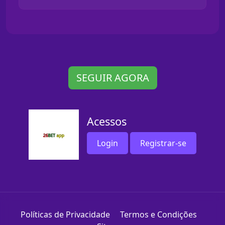
SEGUIR AGORA
Acessos
Login
Registrar-se
Políticas de Privacidade
Termos e Condições