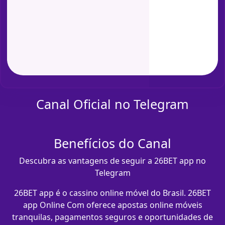
Canal Oficial no Telegram
Benefícios do Canal
Descubra as vantagens de seguir a 26BET app no
Telegram
26BET app é o cassino online móvel do Brasil. 26BET
app Online Com oferece apostas online móveis
tranquilas, pagamentos seguros e oportunidades de