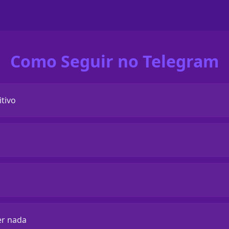
Como Seguir no Telegram
tivo
er nada