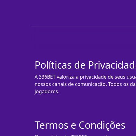
Políticas de Privacida
A 336BET valoriza a privacidade de seus us
nossos canais de comunicação. Todos os dad
jogadores.
Termos e Condições