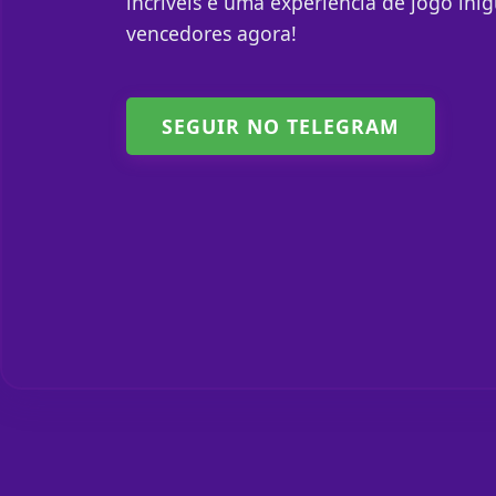
incríveis e uma experiência de jogo inig
vencedores agora!
SEGUIR NO TELEGRAM