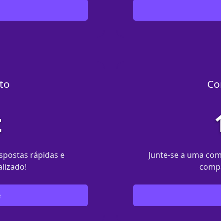
to
Co
t
espostas rápidas e
Junte-se a uma com
lizado!
compa
e