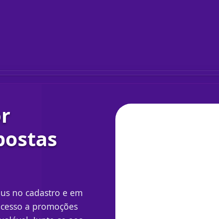
or
postas
us no cadastro e em
acesso a promoções