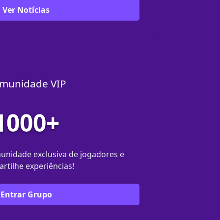
Ver Notícias
munidade VIP
1000+
unidade exclusiva de jogadores e
rtilhe experiências!
Entrar Grupo