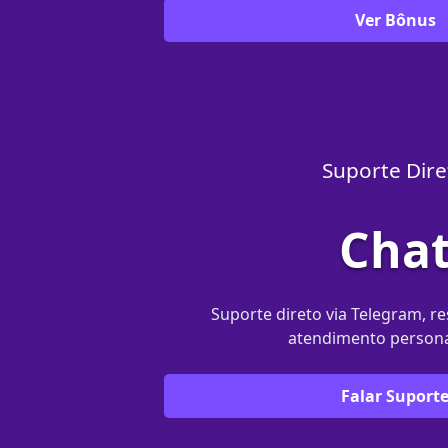
Ver Bônus
Suporte Dire
Cha
Suporte direto via Telegram, r
atendimento persona
Falar Suport