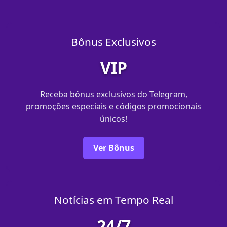
Bônus Exclusivos
VIP
Receba bônus exclusivos do Telegram,
promoções especiais e códigos promocionais
únicos!
Ver Bônus
Notícias em Tempo Real
24/7