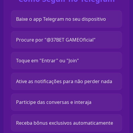
Baixe o app Telegram no seu dispositivo
Procure por "@37BET GAMEOficial"
Toque em "Entrar" ou "Join"
Ative as notificações para não perder nada
Participe das conversas e interaja
Receba bônus exclusivos automaticamente