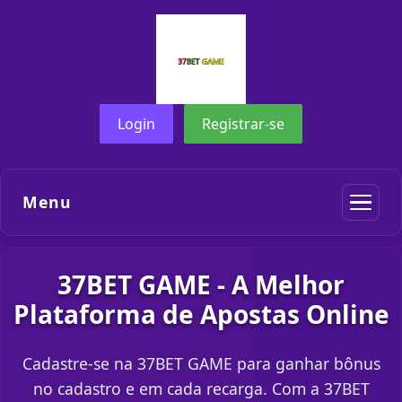
Login
Registrar-se
Menu
37BET GAME - A Melhor
Plataforma de Apostas Online
Cadastre-se na 37BET GAME para ganhar bônus
no cadastro e em cada recarga. Com a 37BET