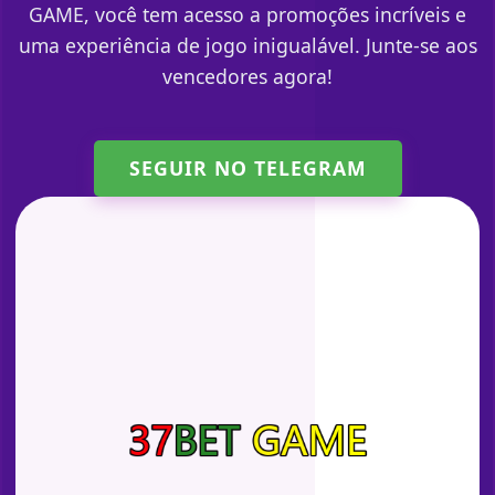
GAME, você tem acesso a promoções incríveis e
uma experiência de jogo inigualável. Junte-se aos
vencedores agora!
SEGUIR NO TELEGRAM