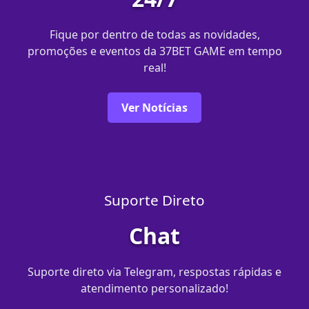
Fique por dentro de todas as novidades,
promoções e eventos da 37BET GAME em tempo
real!
Ver Notícias
Suporte Direto
Chat
Suporte direto via Telegram, respostas rápidas e
atendimento personalizado!