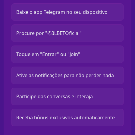
Baixe o app Telegram no seu dispositivo
Procure por "@3LBETOficial"
Toque em "Entrar" ou "Join"
Ative as notificações para não perder nada
Participe das conversas e interaja
Receba bônus exclusivos automaticamente