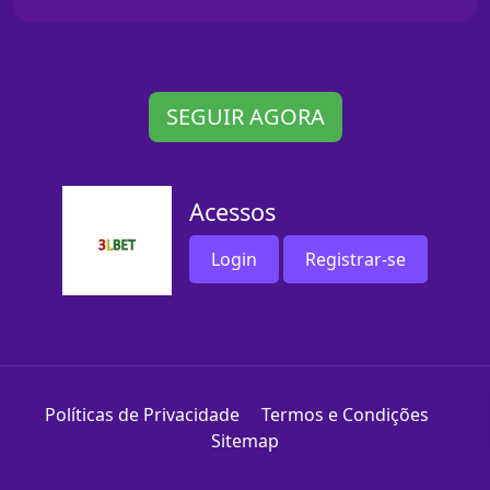
SEGUIR AGORA
Acessos
Login
Registrar-se
Políticas de Privacidade
Termos e Condições
Sitemap