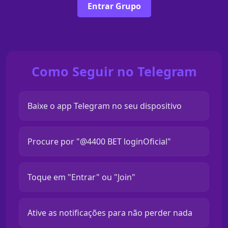
Entrar Grupo
Como Seguir no Telegram
Baixe o app Telegram no seu dispositivo
Procure por "@4400 BET loginOficial"
Toque em "Entrar" ou "Join"
Ative as notificações para não perder nada