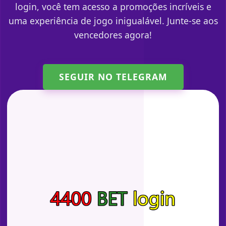
login, você tem acesso a promoções incríveis e
uma experiência de jogo inigualável. Junte-se aos
vencedores agora!
SEGUIR NO TELEGRAM