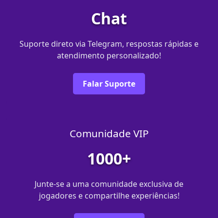
Chat
Suporte direto via Telegram, respostas rápidas e
atendimento personalizado!
Falar Suporte
Comunidade VIP
1000+
Junte-se a uma comunidade exclusiva de
jogadores e compartilhe experiências!