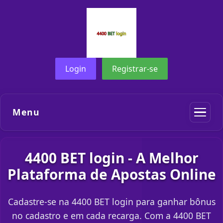
Login
Registrar-se
Menu
4400 BET login - A Melhor
Plataforma de Apostas Online
Cadastre-se na 4400 BET login para ganhar bônus
no cadastro e em cada recarga. Com a 4400 BET