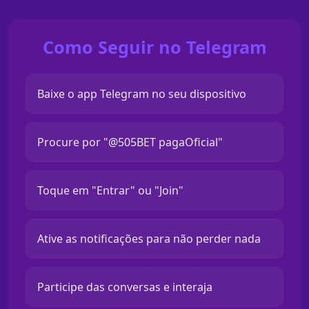
Como Seguir no Telegram
Baixe o app Telegram no seu dispositivo
Procure por "@505BET pagaOficial"
Toque em "Entrar" ou "Join"
Ative as notificações para não perder nada
Participe das conversas e interaja