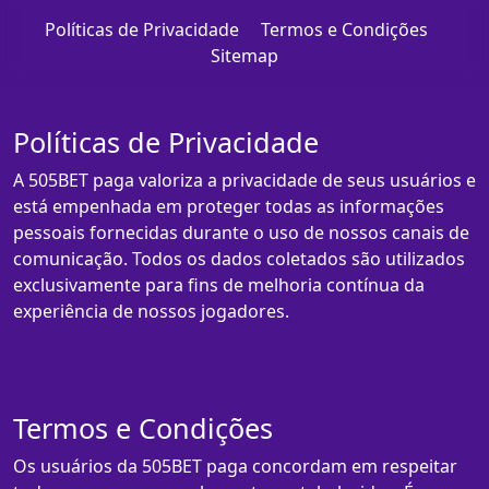
Políticas de Privacidade
Termos e Condições
Sitemap
Políticas de Privacidade
A 505BET paga valoriza a privacidade de seus usuários e
está empenhada em proteger todas as informações
pessoais fornecidas durante o uso de nossos canais de
comunicação. Todos os dados coletados são utilizados
exclusivamente para fins de melhoria contínua da
experiência de nossos jogadores.
Termos e Condições
Os usuários da 505BET paga concordam em respeitar