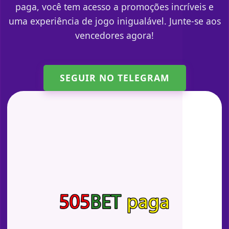
paga, você tem acesso a promoções incríveis e
uma experiência de jogo inigualável. Junte-se aos
vencedores agora!
SEGUIR NO TELEGRAM