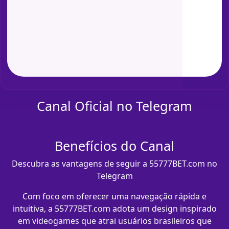
Canal Oficial no Telegram
Benefícios do Canal
Descubra as vantagens de seguir a 55777BET.com no
Telegram
Com foco em oferecer uma navegação rápida e
intuitiva, a 55777BET.com adota um design inspirado
em videogames que atrai usuários brasileiros que