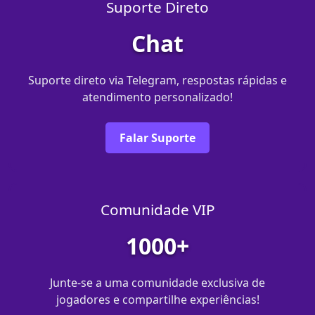
Suporte Direto
Chat
Suporte direto via Telegram, respostas rápidas e
atendimento personalizado!
Falar Suporte
Comunidade VIP
1000+
Junte-se a uma comunidade exclusiva de
jogadores e compartilhe experiências!