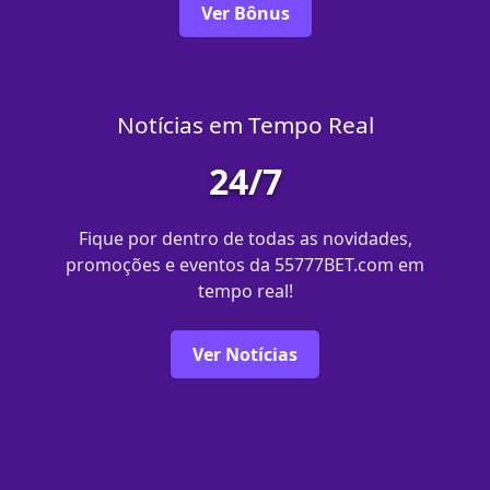
Ver Bônus
Notícias em Tempo Real
24/7
Fique por dentro de todas as novidades,
promoções e eventos da 55777BET.com em
tempo real!
Ver Notícias