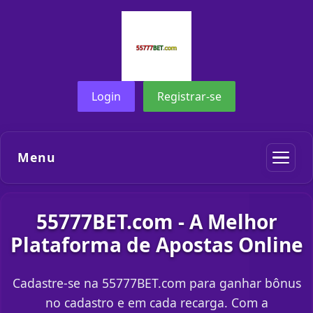
Login
Registrar-se
Menu
55777BET.com - A Melhor
Plataforma de Apostas Online
Cadastre-se na 55777BET.com para ganhar bônus
no cadastro e em cada recarga. Com a