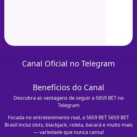
Canal Oficial no Telegram
Benefícios do Canal
Descubra as vantagens de seguir a 5659 BET no
Telegram
Focada no entretenimento real, a 5659 BET 5659 BET
Brasil inclui slots, blackjack, roleta, bacará e muito mais
— variedade que nunca cansa!