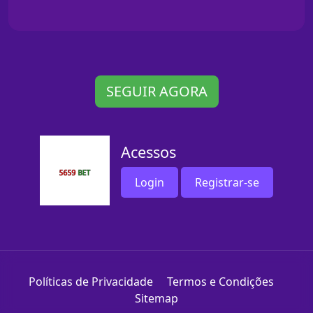
SEGUIR AGORA
Acessos
Login
Registrar-se
Políticas de Privacidade
Termos e Condições
Sitemap