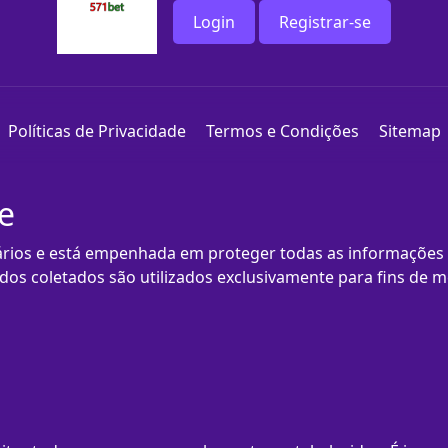
Login
Registrar-se
Políticas de Privacidade
Termos e Condições
Sitemap
de
uários e está empenhada em proteger todas as informações
os coletados são utilizados exclusivamente para fins de m