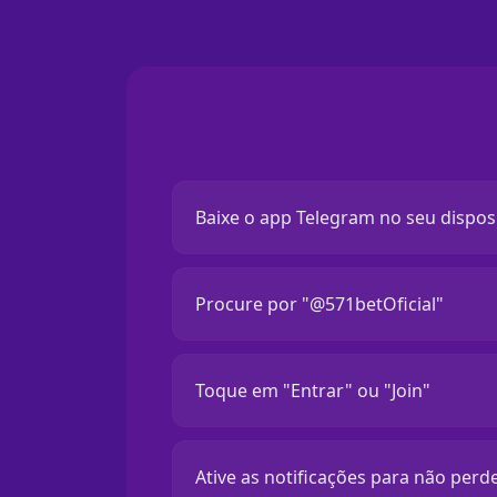
Baixe o app Telegram no seu disposi
Procure por "@571betOficial"
Toque em "Entrar" ou "Join"
Ative as notificações para não perd