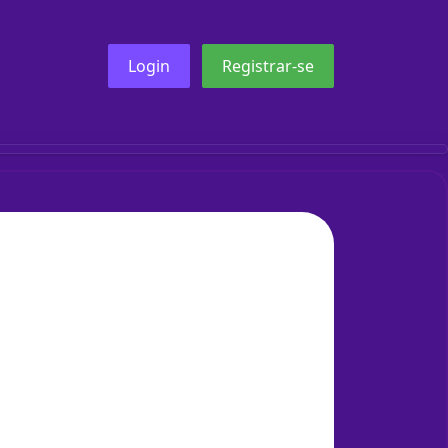
Login
Registrar-se