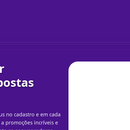
r
postas
us no cadastro e em cada
 a promoções incríveis e