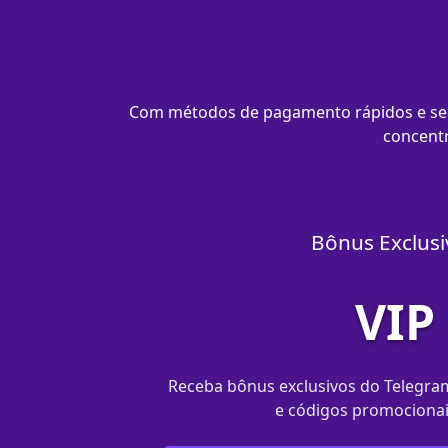
Com métodos de pagamento rápidos e segur
concentr
Bônus Exclusi
VIP
Receba bônus exclusivos do Telegra
e códigos promocionai