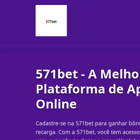
571bet - A Melho
Plataforma de A
Online
Cadastre-se na 571bet para ganhar bôn
recarga. Com a 571bet, você tem acesso