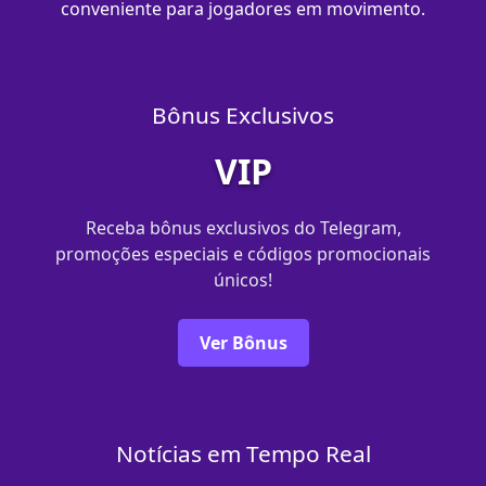
conveniente para jogadores em movimento.
Bônus Exclusivos
VIP
Receba bônus exclusivos do Telegram,
promoções especiais e códigos promocionais
únicos!
Ver Bônus
Notícias em Tempo Real