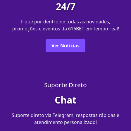
24/7
Fique por dentro de todas as novidades,
promoções e eventos da 616BET em tempo real!
Ver Notícias
Suporte Direto
Chat
Suporte direto via Telegram, respostas rápidas e
atendimento personalizado!