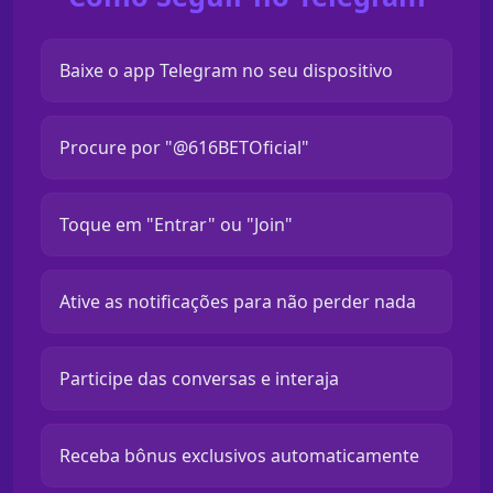
Baixe o app Telegram no seu dispositivo
Procure por "@616BETOficial"
Toque em "Entrar" ou "Join"
Ative as notificações para não perder nada
Participe das conversas e interaja
Receba bônus exclusivos automaticamente