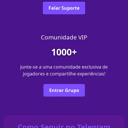
Falar Suporte
Comunidade VIP
1000+
Junte-se a uma comunidade exclusiva de
jogadores e compartilhe experiências!
Entrar Grupo
Como Seguir no Telegram