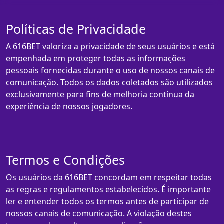
Políticas de Privacidade
A 616BET valoriza a privacidade de seus usuários e está
empenhada em proteger todas as informações
pessoais fornecidas durante o uso de nossos canais de
comunicação. Todos os dados coletados são utilizados
exclusivamente para fins de melhoria contínua da
experiência de nossos jogadores.
Termos e Condições
Os usuários da 616BET concordam em respeitar todas
as regras e regulamentos estabelecidos. É importante
ler e entender todos os termos antes de participar de
nossos canais de comunicação. A violação destes