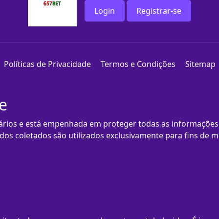
Login
Registrar-se
Políticas de Privacidade
Termos e Condições
Sitemap
de
uários e está empenhada em proteger todas as informações
os coletados são utilizados exclusivamente para fins de m