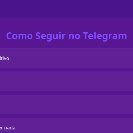
Como Seguir no Telegram
tivo
er nada