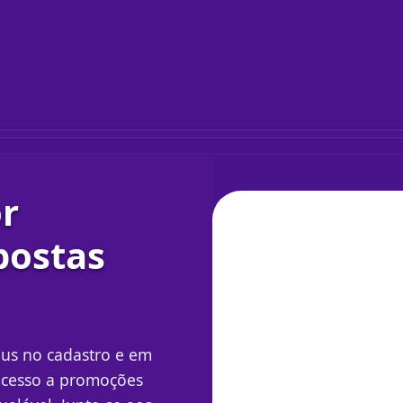
or
postas
us no cadastro e em
acesso a promoções