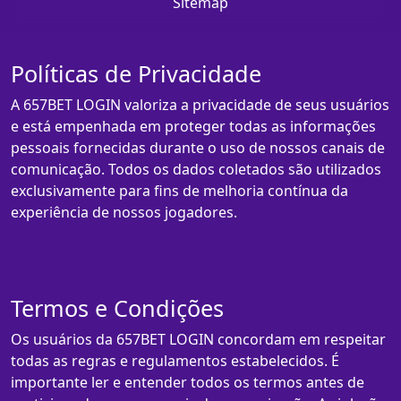
Sitemap
Políticas de Privacidade
A 657BET LOGIN valoriza a privacidade de seus usuários
e está empenhada em proteger todas as informações
pessoais fornecidas durante o uso de nossos canais de
comunicação. Todos os dados coletados são utilizados
exclusivamente para fins de melhoria contínua da
experiência de nossos jogadores.
Termos e Condições
Os usuários da 657BET LOGIN concordam em respeitar
todas as regras e regulamentos estabelecidos. É
importante ler e entender todos os termos antes de