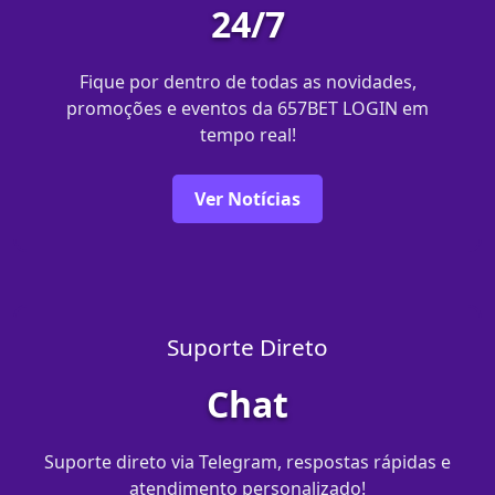
24/7
Fique por dentro de todas as novidades,
promoções e eventos da 657BET LOGIN em
tempo real!
Ver Notícias
Suporte Direto
Chat
Suporte direto via Telegram, respostas rápidas e
atendimento personalizado!