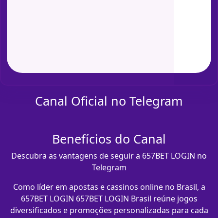
Canal Oficial no Telegram
Benefícios do Canal
Descubra as vantagens de seguir a 657BET LOGIN no
Telegram
Como líder em apostas e cassinos online no Brasil, a
657BET LOGIN 657BET LOGIN Brasil reúne jogos
diversificados e promoções personalizadas para cada