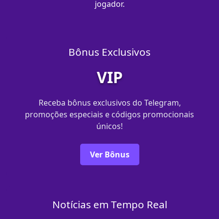
jogador.
Bônus Exclusivos
VIP
Receba bônus exclusivos do Telegram,
promoções especiais e códigos promocionais
únicos!
Ver Bônus
Notícias em Tempo Real