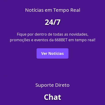
Notícias em Tempo Real
24/7
Fique por dentro de todas as novidades,
promoções e eventos da 668BET em tempo real!
Ver Notícias
Suporte Direto
Chat