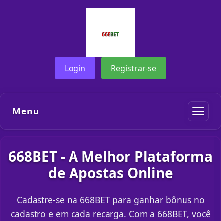
Login
Registrar-se
Menu
668BET - A Melhor Plataforma
de Apostas Online
Cadastre-se na 668BET para ganhar bônus no
cadastro e em cada recarga. Com a 668BET, você