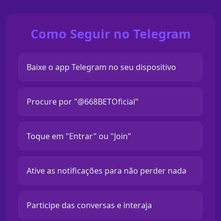
Como Seguir no Telegram
Baixe o app Telegram no seu dispositivo
Procure por "@668BETOficial"
Toque em "Entrar" ou "Join"
Ative as notificações para não perder nada
Participe das conversas e interaja