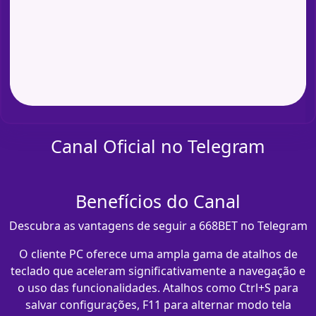
Canal Oficial no Telegram
Benefícios do Canal
Descubra as vantagens de seguir a 668BET no Telegram
O cliente PC oferece uma ampla gama de atalhos de
teclado que aceleram significativamente a navegação e
o uso das funcionalidades. Atalhos como Ctrl+S para
salvar configurações, F11 para alternar modo tela