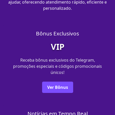
ajudar, oferecendo atendimento rápido, eficiente e
personalizado.
Bônus Exclusivos
VIP
Receba bônus exclusivos do Telegram,
promoções especiais e códigos promocionais
únicos!
Ver Bônus
Notícias em Tempo Real