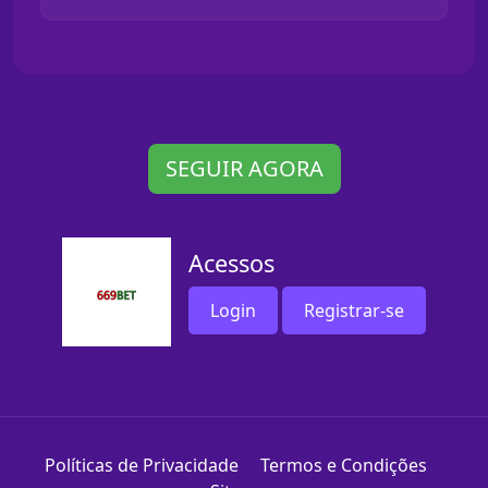
SEGUIR AGORA
Acessos
Login
Registrar-se
Políticas de Privacidade
Termos e Condições