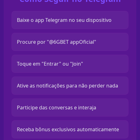
Baixe o app Telegram no seu dispositivo
Procure por "@6GBET appOficial"
Toque em "Entrar" ou "Join"
Ative as notificações para não perder nada
Participe das conversas e interaja
Receba bônus exclusivos automaticamente