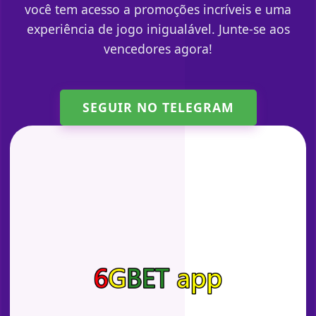
você tem acesso a promoções incríveis e uma
experiência de jogo inigualável. Junte-se aos
vencedores agora!
SEGUIR NO TELEGRAM