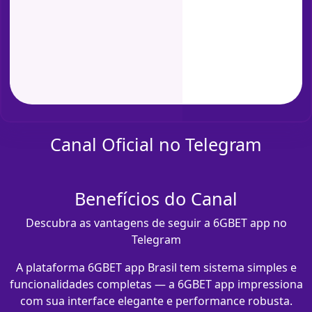
Canal Oficial no Telegram
Benefícios do Canal
Descubra as vantagens de seguir a 6GBET app no
Telegram
A plataforma 6GBET app Brasil tem sistema simples e
funcionalidades completas — a 6GBET app impressiona
com sua interface elegante e performance robusta.