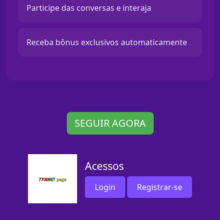
Participe das conversas e interaja
Receba bônus exclusivos automaticamente
SEGUIR AGORA
Acessos
Login
Registrar-se