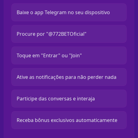
Baixe o app Telegram no seu dispositivo
Procure por "@772BETOficial"
Toque em "Entrar" ou "Join"
Ative as notificações para não perder nada
Participe das conversas e interaja
Receba bônus exclusivos automaticamente