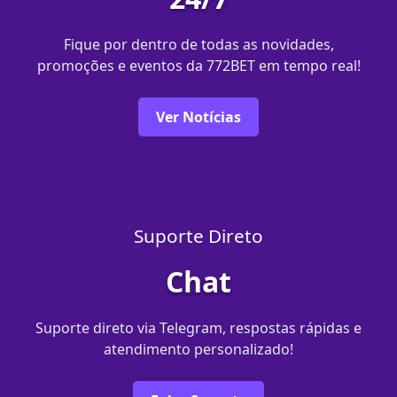
Fique por dentro de todas as novidades,
promoções e eventos da 772BET em tempo real!
Ver Notícias
Suporte Direto
Chat
Suporte direto via Telegram, respostas rápidas e
atendimento personalizado!