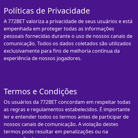
Políticas de Privacidade
A 772BET valoriza a privacidade de seus usuários e está
empenhada em proteger todas as informações
pessoais fornecidas durante o uso de nossos canais de
comunicação. Todos os dados coletados são utilizados
exclusivamente para fins de melhoria contínua da
experiência de nossos jogadores.
Termos e Condições
Os usuários da 772BET concordam em respeitar todas
as regras e regulamentos estabelecidos. É importante
ler e entender todos os termos antes de participar de
nossos canais de comunicação. A violação destes
termos pode resultar em penalizações ou na