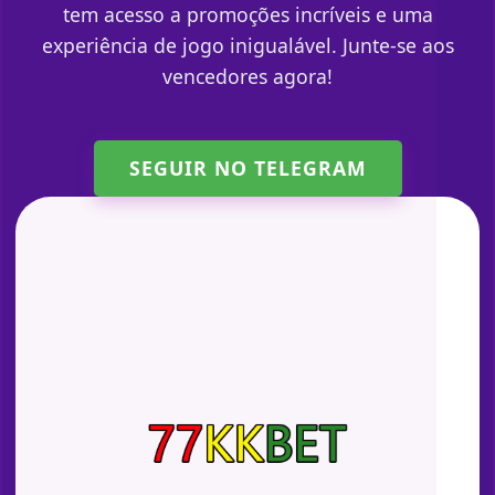
tem acesso a promoções incríveis e uma
experiência de jogo inigualável. Junte-se aos
vencedores agora!
SEGUIR NO TELEGRAM