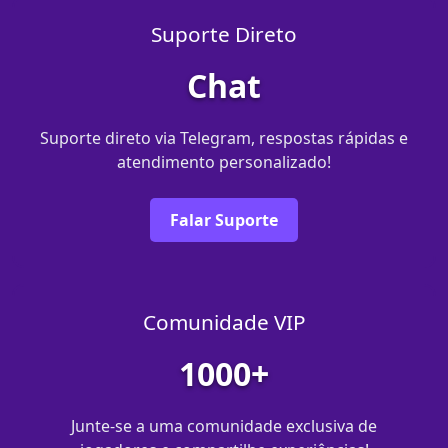
Suporte Direto
Chat
Suporte direto via Telegram, respostas rápidas e
atendimento personalizado!
Falar Suporte
Comunidade VIP
1000+
Junte-se a uma comunidade exclusiva de