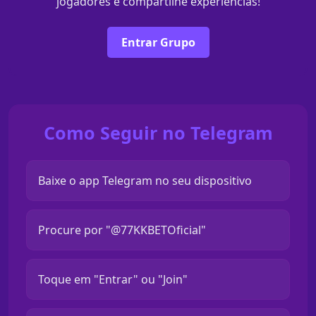
jogadores e compartilhe experiências!
Entrar Grupo
Como Seguir no Telegram
Baixe o app Telegram no seu dispositivo
Procure por "@77KKBETOficial"
Toque em "Entrar" ou "Join"