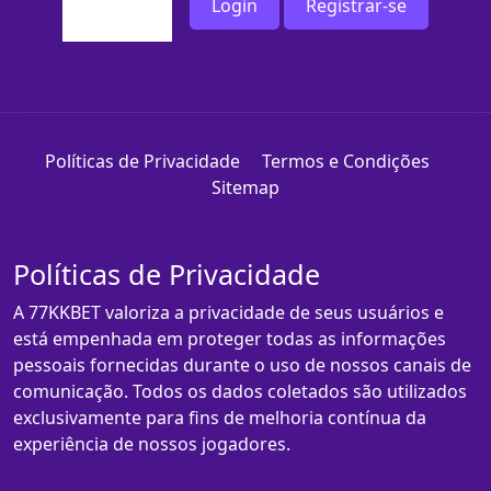
Login
Registrar-se
Políticas de Privacidade
Termos e Condições
Sitemap
Políticas de Privacidade
A 77KKBET valoriza a privacidade de seus usuários e
está empenhada em proteger todas as informações
pessoais fornecidas durante o uso de nossos canais de
comunicação. Todos os dados coletados são utilizados
exclusivamente para fins de melhoria contínua da
experiência de nossos jogadores.