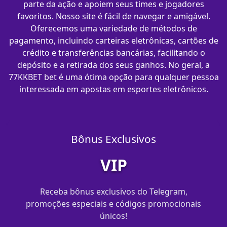
parte da ação e apoiem seus times e jogadores
favoritos. Nosso site é fácil de navegar e amigável.
Oferecemos uma variedade de métodos de
pagamento, incluindo carteiras eletrônicas, cartões de
crédito e transferências bancárias, facilitando o
depósito e a retirada dos seus ganhos. No geral, a
77KKBET bet é uma ótima opção para qualquer pessoa
interessada em apostas em esportes eletrônicos.
Bônus Exclusivos
VIP
Receba bônus exclusivos do Telegram,
promoções especiais e códigos promocionais
únicos!