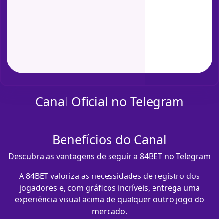
Canal Oficial no Telegram
Benefícios do Canal
Descubra as vantagens de seguir a 84BET no Telegram
A 84BET valoriza as necessidades de registro dos
jogadores e, com gráficos incríveis, entrega uma
experiência visual acima de qualquer outro jogo do
mercado.