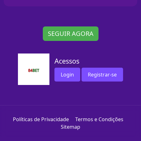
SEGUIR AGORA
Acessos
Login
Registrar-se
Políticas de Privacidade
Termos e Condições
Sitemap