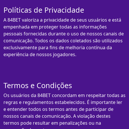
Políticas de Privacidade
A 84BET valoriza a privacidade de seus usuários e está
empenhada em proteger todas as informações
pessoais fornecidas durante o uso de nossos canais de
comunicação. Todos os dados coletados são utilizados
exclusivamente para fins de melhoria contínua da
experiência de nossos jogadores.
Termos e Condições
Os usuários da 84BET concordam em respeitar todas as
regras e regulamentos estabelecidos. É importante ler
e entender todos os termos antes de participar de
nossos canais de comunicação. A violação destes
termos pode resultar em penalizações ou na