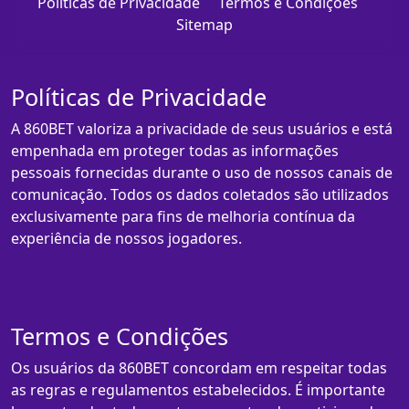
Políticas de Privacidade
Termos e Condições
Sitemap
Políticas de Privacidade
A 860BET valoriza a privacidade de seus usuários e está
empenhada em proteger todas as informações
pessoais fornecidas durante o uso de nossos canais de
comunicação. Todos os dados coletados são utilizados
exclusivamente para fins de melhoria contínua da
experiência de nossos jogadores.
Termos e Condições
Os usuários da 860BET concordam em respeitar todas
as regras e regulamentos estabelecidos. É importante