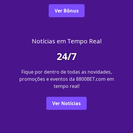
Ver Bônus
Notícias em Tempo Real
24/7
Fique por dentro de todas as novidades,
promoções e eventos da 8800BET.com em
tempo real!
Ver Notícias