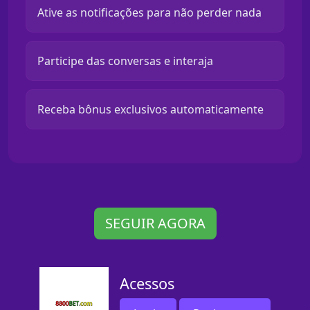
Ative as notificações para não perder nada
Participe das conversas e interaja
Receba bônus exclusivos automaticamente
SEGUIR AGORA
Acessos