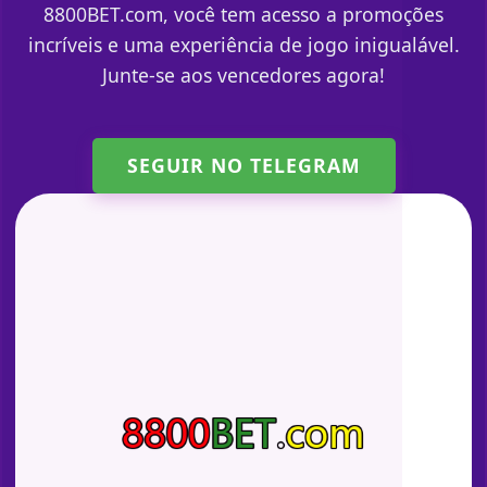
8800BET.com, você tem acesso a promoções
incríveis e uma experiência de jogo inigualável.
Junte-se aos vencedores agora!
SEGUIR NO TELEGRAM