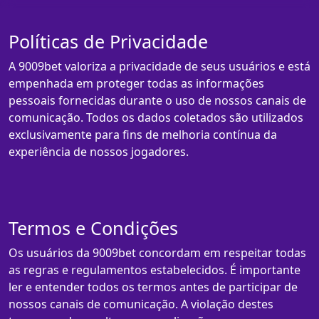
Políticas de Privacidade
A 9009bet valoriza a privacidade de seus usuários e está
empenhada em proteger todas as informações
pessoais fornecidas durante o uso de nossos canais de
comunicação. Todos os dados coletados são utilizados
exclusivamente para fins de melhoria contínua da
experiência de nossos jogadores.
Termos e Condições
Os usuários da 9009bet concordam em respeitar todas
as regras e regulamentos estabelecidos. É importante
ler e entender todos os termos antes de participar de
nossos canais de comunicação. A violação destes