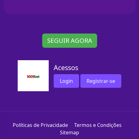
SEGUIR AGORA
Acessos
Login
Registrar-se
Políticas de Privacidade
Termos e Condições
Sitemap