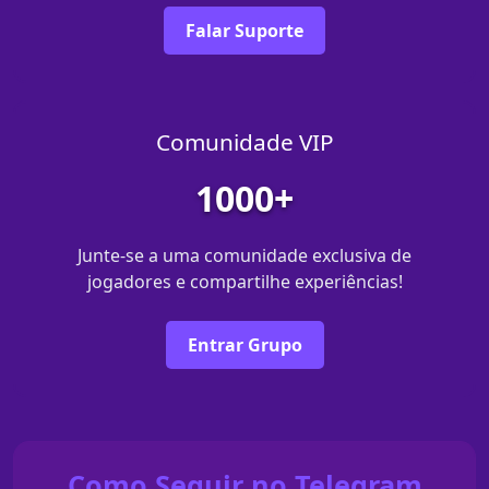
Falar Suporte
Comunidade VIP
1000+
Junte-se a uma comunidade exclusiva de
jogadores e compartilhe experiências!
Entrar Grupo
Como Seguir no Telegram