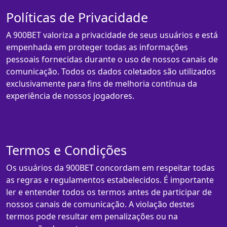
Políticas de Privacidade
A 900BET valoriza a privacidade de seus usuários e está
empenhada em proteger todas as informações
pessoais fornecidas durante o uso de nossos canais de
comunicação. Todos os dados coletados são utilizados
exclusivamente para fins de melhoria contínua da
experiência de nossos jogadores.
Termos e Condições
Os usuários da 900BET concordam em respeitar todas
as regras e regulamentos estabelecidos. É importante
ler e entender todos os termos antes de participar de
nossos canais de comunicação. A violação destes
termos pode resultar em penalizações ou na