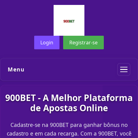
Login
Registrar-se
Menu
900BET - A Melhor Plataforma
de Apostas Online
Cadastre-se na 900BET para ganhar bônus no
cadastro e em cada recarga. Com a 900BET, você