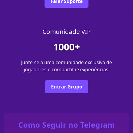
Falar Suporte
Comunidade VIP
1000+
Junte-se a uma comunidade exclusiva de
jogadores e compartilhe experiências!
Entrar Grupo
Como Seguir no Telegram