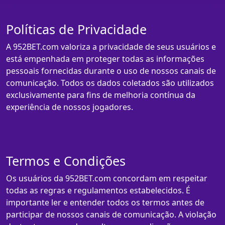
Políticas de Privacidade
A 952BET.com valoriza a privacidade de seus usuários e
está empenhada em proteger todas as informações
pessoais fornecidas durante o uso de nossos canais de
comunicação. Todos os dados coletados são utilizados
exclusivamente para fins de melhoria contínua da
experiência de nossos jogadores.
Termos e Condições
Os usuários da 952BET.com concordam em respeitar
todas as regras e regulamentos estabelecidos. É
importante ler e entender todos os termos antes de
participar de nossos canais de comunicação. A violação