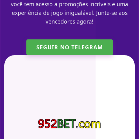
você tem acesso a promoções incríveis e uma
experiência de jogo inigualável. Junte-se aos
vencedores agora!
SEGUIR NO TELEGRAM