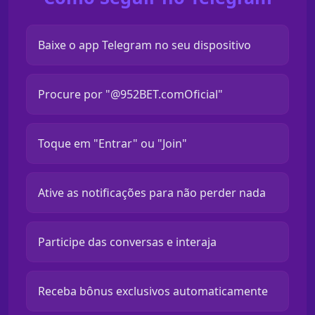
Baixe o app Telegram no seu dispositivo
Procure por "@952BET.comOficial"
Toque em "Entrar" ou "Join"
Ative as notificações para não perder nada
Participe das conversas e interaja
Receba bônus exclusivos automaticamente