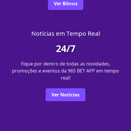
Ver Bônus
Notícias em Tempo Real
24/7
Fique por dentro de todas as novidades,
promoções e eventos da 965 BET APP em tempo
real!
Ver Notícias