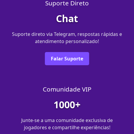
Suporte Direto
Chat
Suporte direto via Telegram, respostas rápidas e
atendimento personalizado!
Falar Suporte
Comunidade VIP
1000+
Junte-se a uma comunidade exclusiva de
jogadores e compartilhe experiências!