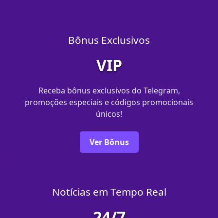
Bônus Exclusivos
VIP
Receba bônus exclusivos do Telegram,
promoções especiais e códigos promocionais
únicos!
Ver Bônus
Notícias em Tempo Real
24/7