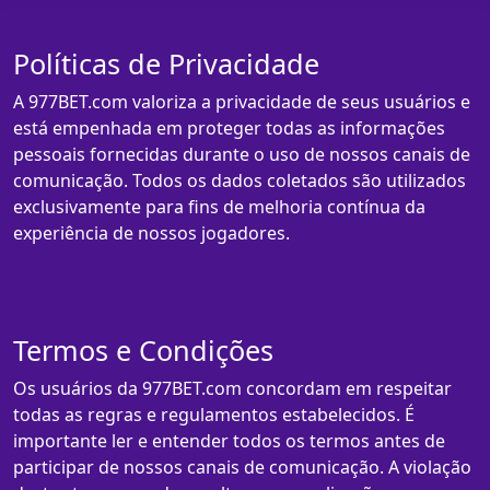
Políticas de Privacidade
A 977BET.com valoriza a privacidade de seus usuários e
está empenhada em proteger todas as informações
pessoais fornecidas durante o uso de nossos canais de
comunicação. Todos os dados coletados são utilizados
exclusivamente para fins de melhoria contínua da
experiência de nossos jogadores.
Termos e Condições
Os usuários da 977BET.com concordam em respeitar
todas as regras e regulamentos estabelecidos. É
importante ler e entender todos os termos antes de
participar de nossos canais de comunicação. A violação