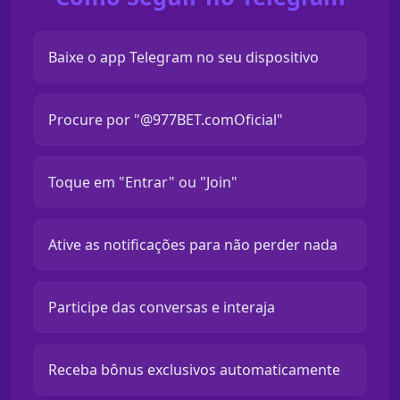
Baixe o app Telegram no seu dispositivo
Procure por "@977BET.comOficial"
Toque em "Entrar" ou "Join"
Ative as notificações para não perder nada
Participe das conversas e interaja
Receba bônus exclusivos automaticamente