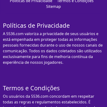
Políticas de Privacidade
Termos e Condições
Sitemap
Políticas de Privacidade
A 5536.com valoriza a privacidade de seus usuários e
está empenhada em proteger todas as informações
pessoais fornecidas durante o uso de nossos canais de
comunicação. Todos os dados coletados são utilizados
exclusivamente para fins de melhoria contínua da
experiência de nossos jogadores.
Termos e Condições
Os usuários da 5536.com concordam em respeitar
todas as regras e regulamentos estabelecidos. É