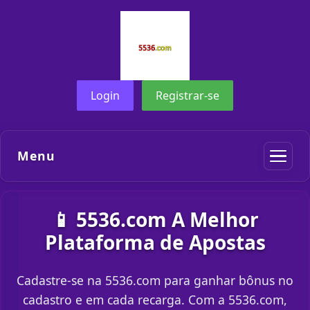
Login
Registrar-se
Menu
📱 5536.com A Melhor
Plataforma de Apostas
Cadastre-se na 5536.com para ganhar bônus no
cadastro e em cada recarga. Com a 5536.com,