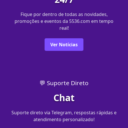
Fique por dentro de todas as novidades,
promoções e eventos da 5536.com em tempo
real!
Ver Notícias
💬 Suporte Direto
Chat
Suporte direto via Telegram, respostas rápidas e
atendimento personalizado!