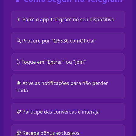
📱 Baixe o app Telegram no seu dispositivo
🔍 Procure por "@5536.comOficial"
👆 Toque em "Entrar" ou "Join"
🔔 Ative as notificações para não perder
nada
💬 Participe das conversas e interaja
🎁 Receba bônus exclusivos