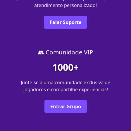
atendimento personalizado!
Falar Suporte
👥 Comunidade VIP
1000+
Junte-se a uma comunidade exclusiva de
jogadores e compartilhe experiências!
Entrar Grupo