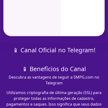
📱 Canal Oficial no Telegram!
📱 Benefícios do Canal
Descubra as vantagens de seguir a 5MPG.com no
Telegram
Utilizamos criptografia de última geração (SSL) para
proteger todas as informações de cadastro,
pagamentos e saques. Isso significa que seus dados