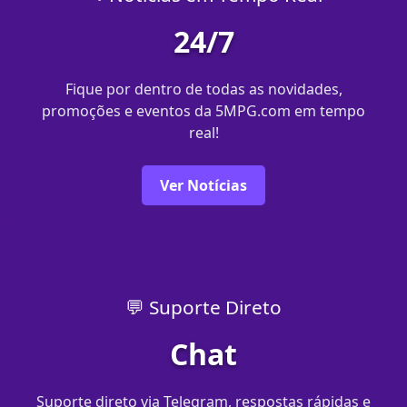
24/7
Fique por dentro de todas as novidades,
promoções e eventos da 5MPG.com em tempo
real!
Ver Notícias
💬 Suporte Direto
Chat
Suporte direto via Telegram, respostas rápidas e