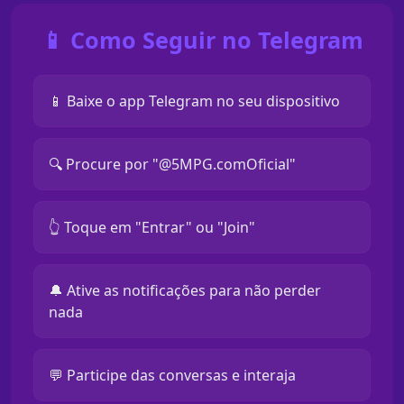
📱 Como Seguir no Telegram
📱 Baixe o app Telegram no seu dispositivo
🔍 Procure por "@5MPG.comOficial"
👆 Toque em "Entrar" ou "Join"
🔔 Ative as notificações para não perder
nada
💬 Participe das conversas e interaja