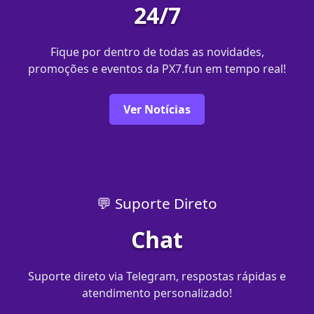
24/7
Fique por dentro de todas as novidades,
promoções e eventos da PX7.fun em tempo real!
Ver Notícias
💬 Suporte Direto
Chat
Suporte direto via Telegram, respostas rápidas e
atendimento personalizado!