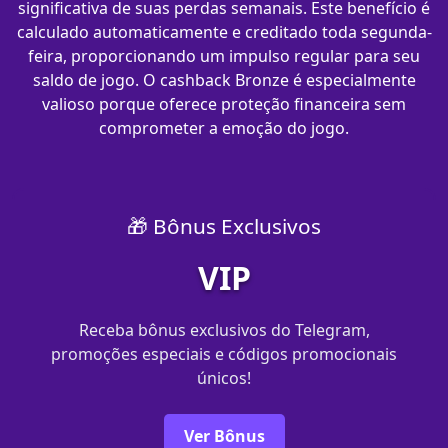
significativa de suas perdas semanais. Este benefício é
calculado automaticamente e creditado toda segunda-
feira, proporcionando um impulso regular para seu
saldo de jogo. O cashback Bronze é especialmente
valioso porque oferece proteção financeira sem
comprometer a emoção do jogo.
🎁 Bônus Exclusivos
VIP
Receba bônus exclusivos do Telegram,
promoções especiais e códigos promocionais
únicos!
Ver Bônus