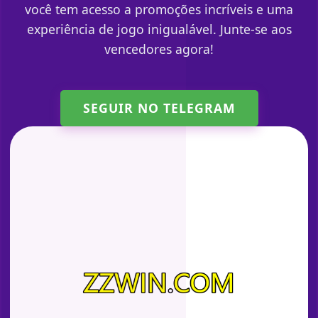
você tem acesso a promoções incríveis e uma
experiência de jogo inigualável. Junte-se aos
vencedores agora!
SEGUIR NO TELEGRAM