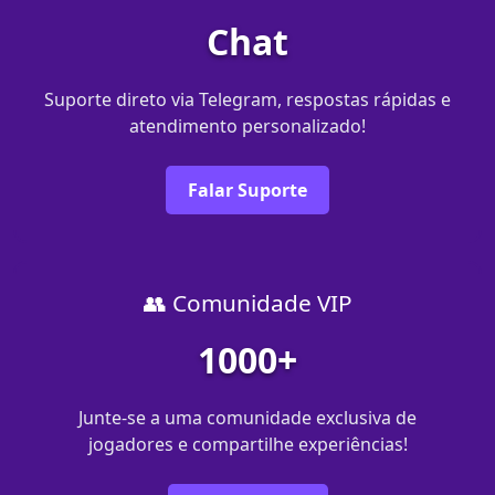
Chat
Suporte direto via Telegram, respostas rápidas e
atendimento personalizado!
Falar Suporte
👥 Comunidade VIP
1000+
Junte-se a uma comunidade exclusiva de
jogadores e compartilhe experiências!