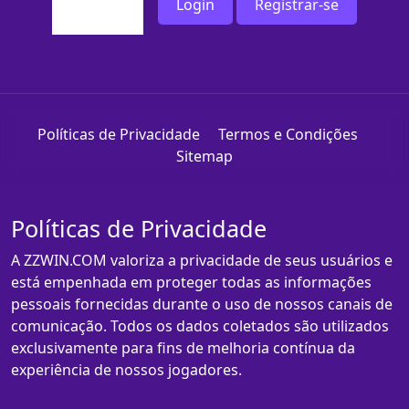
Login
Registrar-se
Políticas de Privacidade
Termos e Condições
Sitemap
Políticas de Privacidade
A ZZWIN.COM valoriza a privacidade de seus usuários e
está empenhada em proteger todas as informações
pessoais fornecidas durante o uso de nossos canais de
comunicação. Todos os dados coletados são utilizados
exclusivamente para fins de melhoria contínua da
experiência de nossos jogadores.