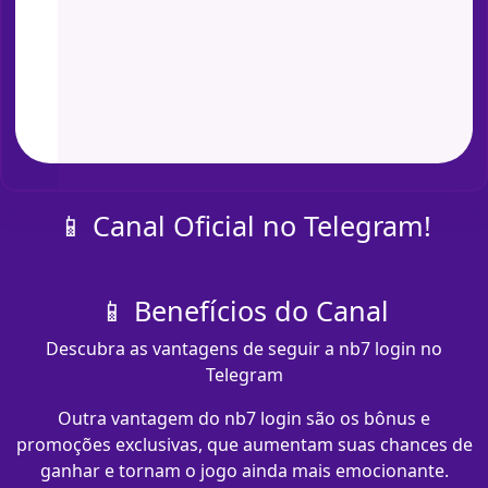
📱 Canal Oficial no Telegram!
📱 Benefícios do Canal
Descubra as vantagens de seguir a nb7 login no
Telegram
Outra vantagem do nb7 login são os bônus e
promoções exclusivas, que aumentam suas chances de
ganhar e tornam o jogo ainda mais emocionante.