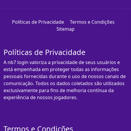
Políticas de Privacidade
Termos e Condições
Sitemap
Políticas de Privacidade
A nb7 login valoriza a privacidade de seus usuários e
está empenhada em proteger todas as informações
pessoais fornecidas durante o uso de nossos canais de
comunicação. Todos os dados coletados são utilizados
exclusivamente para fins de melhoria contínua da
experiência de nossos jogadores.
Termos e Condições