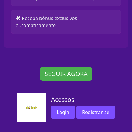
🎁 Receba bônus exclusivos
automaticamente
SEGUIR AGORA
Acessos
Login
Registrar-se